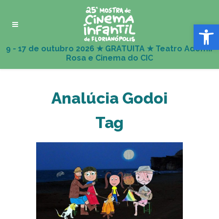
Abrir 
Analúcia Godoi
Tag