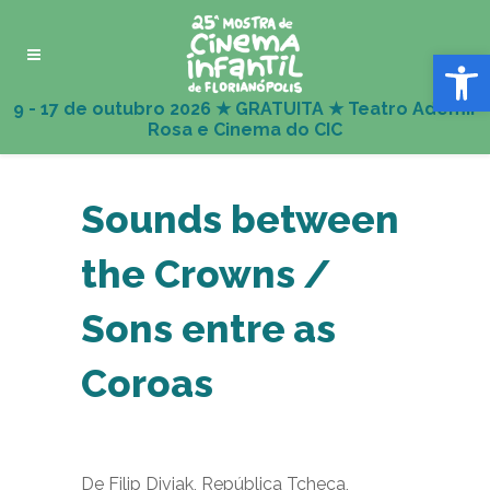
Abrir 
Sounds between
the Crowns /
Sons entre as
Coroas
De Filip Diviak, República Tcheca,