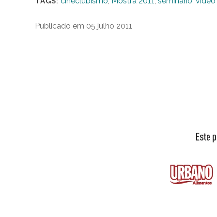
cineclubismo
,
Mostra 2011
,
seminário
,
vídeo
TAGS:
Publicado em 05 julho 2011