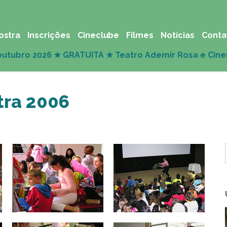
ostra
Inscrições
Cineclube
Filmes
Notícias
Conta
tra 2006