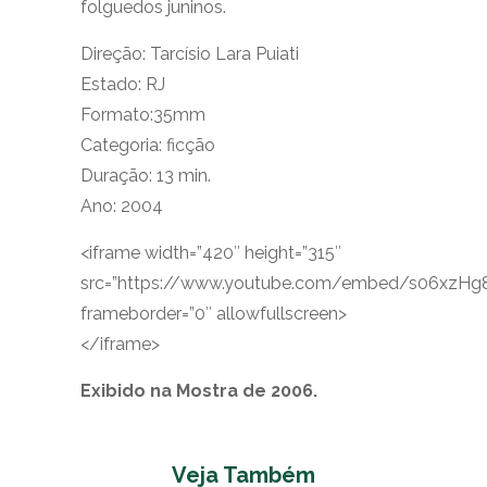
folguedos juninos.
Direção: Tarcísio Lara Puiati
Estado: RJ
Formato:35mm
Categoria: ficção
Duração: 13 min.
Ano: 2004
<iframe width=”420″ height=”315″
src=”https://www.youtube.com/embed/s06xzHg8
frameborder=”0″ allowfullscreen>
</iframe>
Exibido na Mostra de 2006.
Veja Também