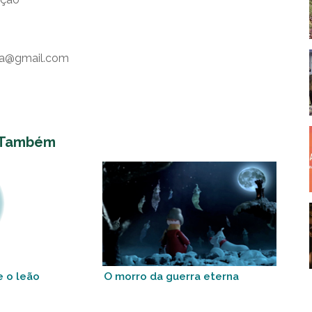
da@gmail.com
 Também
e o leão
O morro da guerra eterna