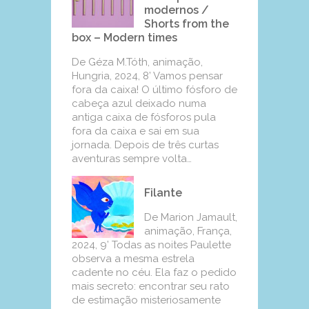
modernos /
Shorts from the
box – Modern times
De Géza M.Tóth, animação,
Hungria, 2024, 8’ Vamos pensar
fora da caixa! O último fósforo de
cabeça azul deixado numa
antiga caixa de fósforos pula
fora da caixa e sai em sua
jornada. Depois de três curtas
aventuras sempre volta…
Filante
De Marion Jamault,
animação, França,
2024, 9’ Todas as noites Paulette
observa a mesma estrela
cadente no céu. Ela faz o pedido
mais secreto: encontrar seu rato
de estimação misteriosamente