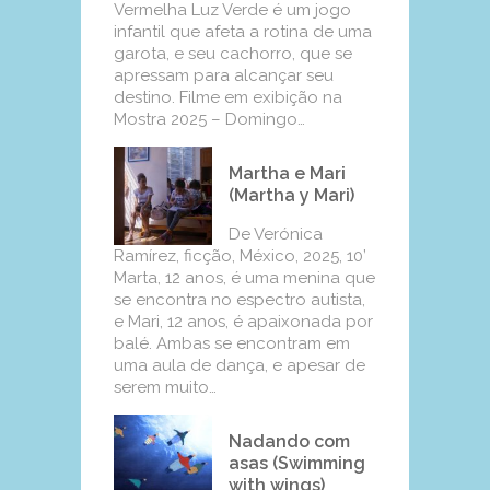
Vermelha Luz Verde é um jogo
infantil que afeta a rotina de uma
garota, e seu cachorro, que se
apressam para alcançar seu
destino. Filme em exibição na
Mostra 2025 – Domingo…
Martha e Mari
(Martha y Mari)
De Verónica
Ramírez, ficção, México, 2025, 10’
Marta, 12 anos, é uma menina que
se encontra no espectro autista,
e Mari, 12 anos, é apaixonada por
balé. Ambas se encontram em
uma aula de dança, e apesar de
serem muito…
Nadando com
asas (Swimming
with wings)