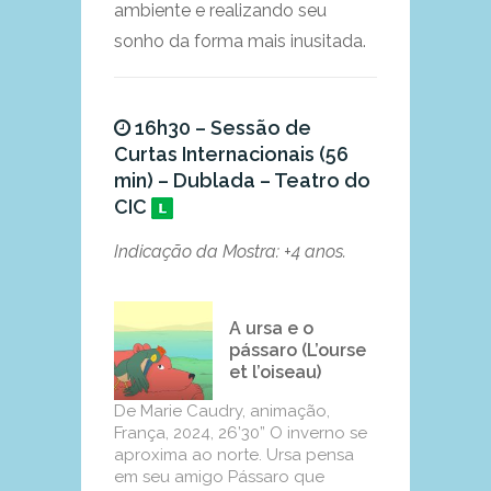
ambiente e realizando seu
sonho da forma mais inusitada.
16h30 – Sessão de
Curtas Internacionais (56
min) – Dublada – Teatro do
CIC
Indicação da Mostra: +4 anos.
A ursa e o
pássaro (L’ourse
et l’oiseau)
De Marie Caudry, animação,
França, 2024, 26’30” O inverno se
aproxima ao norte. Ursa pensa
em seu amigo Pássaro que