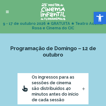
Abrir 
Programação de Domingo – 12 de
outubro
Os ingressos para as
sessões de cinema
são distribuídos 40
minutos antes do início
de cada sessão