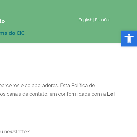
English
|
Español
to
Abrir 
arceiros e colaboradores. Esta Política de
os canais de contato, em conformidade com a
Lei
u newsletters.