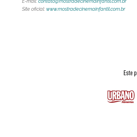
E-mail:
contato@mostradecinemainfantil.com.br
Site oficial:
www.mostradecinemainfantil.com.br