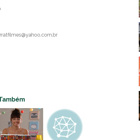
o
rratfilmes@yahoo.com.br
 Também