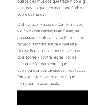
outros três músicos que trazem consigo
a primavera que terminará por “florir por
sobre os muros”.
O show traz Márcio de Camilo, na voz,
violão e viola caipira; Nath Calan, na
percussão e bateria; Tiago Sormani, no
teclado, sanfona, flauta e clarinete;
Denise Ferrari, no violoncelo; além de
dois atores – contrarregras. Todos
cantam e formam coros que
acompanham os diversos ritmos (valsa,
forró, jazz, rock, entre outros) que
compõem o espetáculo.