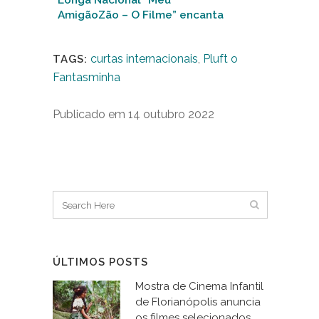
Longa Nacional “Meu
AmigãoZão – O Filme” encanta
público da 21ª Mostra neste
sábado (08)
curtas internacionais
,
Pluft o
TAGS:
Fantasminha
Publicado em 14 outubro 2022
ÚLTIMOS POSTS
Mostra de Cinema Infantil
de Florianópolis anuncia
os filmes selecionados