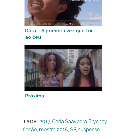
Dara – A primeira vez que fui
ao céu
Próxima
2017
,
Carla Saavedra Brychcy
,
TAGS:
ficção
,
mostra 2018
,
SP
,
suspense