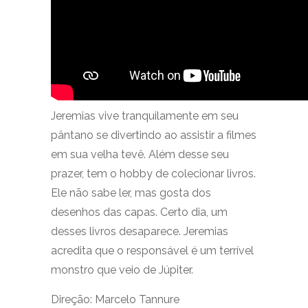
Jeremias vive tranquilamente em seu
pântano se divertindo ao assistir a filmes
em sua velha tevê. Além desse seu
prazer, tem o hobby de colecionar livros.
Ele não sabe ler, mas gosta dos
desenhos das capas. Certo dia, um
desses livros desaparece. Jeremias
acredita que o responsável é um terrível
monstro que veio de Júpiter.
Direção:
Marcelo Tannure