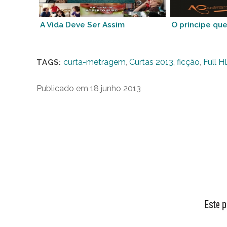
A Vida Deve Ser Assim
O príncipe qu
curta-metragem
,
Curtas 2013
,
ficção
,
Full H
TAGS:
Publicado em 18 junho 2013