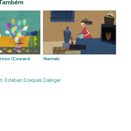
 Também
roso (Coward
Namaki
zi
,
Esteban Ezequiel Dalinger