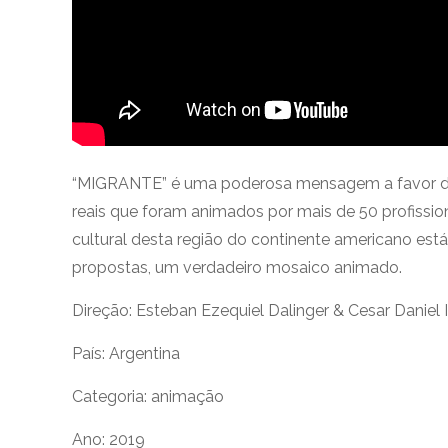
“MIGRANTE” é uma poderosa mensagem a favor d
reais que foram animados por mais de 50 profission
cultural desta região do continente americano es
propostas, um verdadeiro mosaico animado.
Direção:
Esteban Ezequiel Dalinger & Cesar Daniel 
País: Argentina
Categoria: animação
Ano: 2019