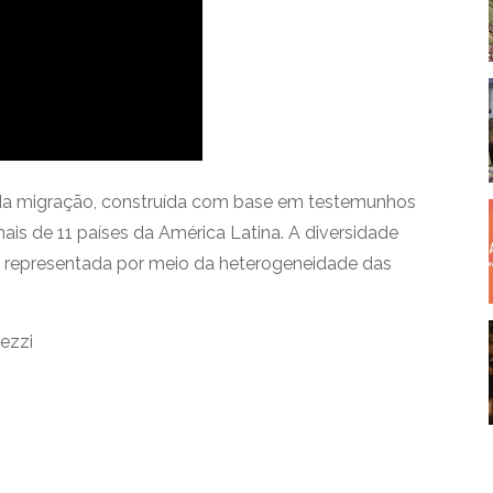
a migração, construída com base em testemunhos
ais de 11 países da América Latina. A diversidade
tá representada por meio da heterogeneidade das
Iezzi