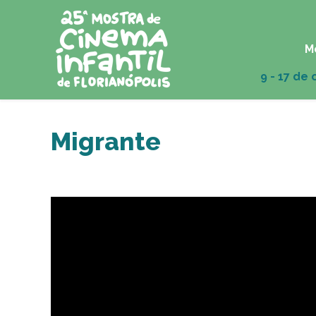
M
Migrante