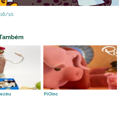
 16/10.
 Também
Zezéu
PiOinc