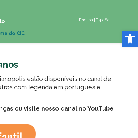
English
|
Español
to
Abrir 
 anos
ianópolis estão disponíveis no
canal de
outros com legenda em português e
anças ou visite nosso canal no YouTube