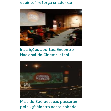
espírito”, reforça criador do
musical ‘Sim, Viver é um
Presente‘ exibido na Mostra
nesta terça-feira
Inscrições abertas: Encontro
Nacional do Cinema Infantil,
que abre a 23ª Mostra, discute
mercado audiovisual brasileiro
para crianças
Mais de 800 pessoas passaram
pela 23ª Mostra neste sábado