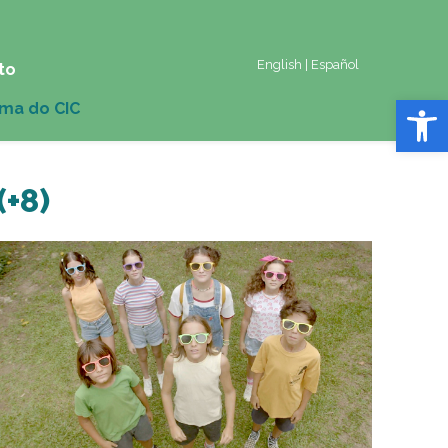
English
|
Español
to
Abrir 
(+8)