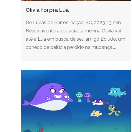
Olívia foi pra Lua
De Lucas de Barros, ficção, SC, 2023, 13 min.
Nessa aventura espacial, a menina Olívia vai
até a Lua em busca de seu amigo Zoiúdo, um
boneco de pelúcia perdido na mudança,...