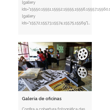
[gallery
ids="15550,15551,15552,15555,15556,15557,15560
[gallery
ids="15572,15573,15574,15575,15569"]...
Galeria de oficinas
Confira a cobertura fotográfica das