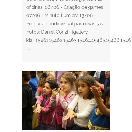
oficinas: 06/06 - Criação de games
07/06 - Minuto Lumière 13/06 -
Produção audiovisual para crianças
Fotos: Daniel Conzi [gallery
ids="15461,15462,15463,15464,15465,15466,15467
...