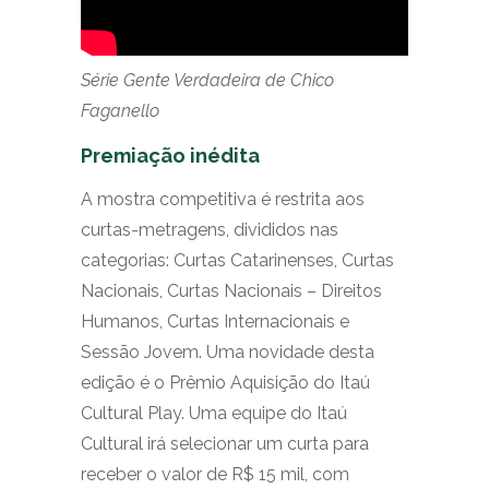
Série Gente Verdadeira de Chico
Faganello
Premiação inédita
A mostra competitiva é restrita aos
curtas-metragens, divididos nas
categorias: Curtas Catarinenses, Curtas
Nacionais, Curtas Nacionais – Direitos
Humanos, Curtas Internacionais e
Sessão Jovem. Uma novidade desta
edição é o Prêmio Aquisição do Itaú
Cultural Play. Uma equipe do Itaú
Cultural irá selecionar um curta para
receber o valor de R$ 15 mil, com