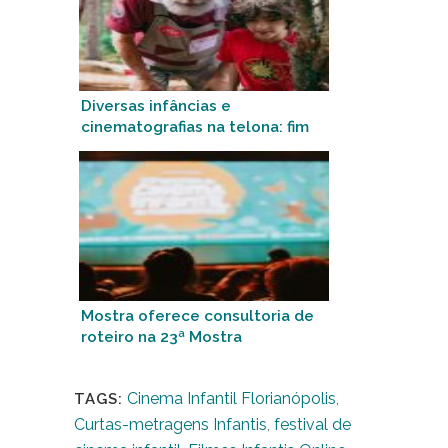
Diversas infâncias e
cinematografias na telona: fim
de semana terá exibição de
longa-metragem brasileiro e
francês
Mostra oferece consultoria de
roteiro na 23ª Mostra
Cinema Infantil Florianópolis
,
TAGS:
Curtas-metragens Infantis
,
festival de