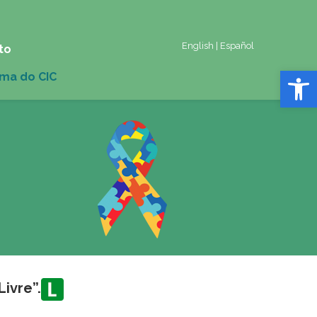
English
|
Español
to
Abrir 
ivre”.