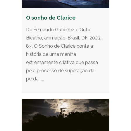
O sonho de Clarice
De Fernando Gutiérrez e Guto
Bicalho, animação, Brasil, DF, 2023,
83’. O Sonho de Clarice conta a
história de uma menina
extremamente criativa que passa
pelo processo de superação da
perda......